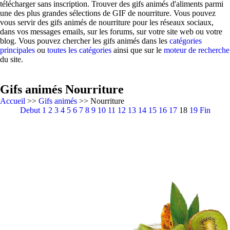
télécharger sans inscription. Trouver des gifs animés d'aliments parmi
une des plus grandes sélections de GIF de nourriture. Vous pouvez
vous servir des gifs animés de nourriture pour les réseaux sociaux,
dans vos messages emails, sur les forums, sur votre site web ou votre
blog. Vous pouvez chercher les gifs animés dans les
catégories
principales
ou
toutes les catégories
ainsi que sur le
moteur de recherche
du site.
Gifs animés Nourriture
Accueil
>>
Gifs animés
>> Nourriture
Debut
1
2
3
4
5
6
7
8
9
10
11
12
13
14
15
16
17
18
19
Fin