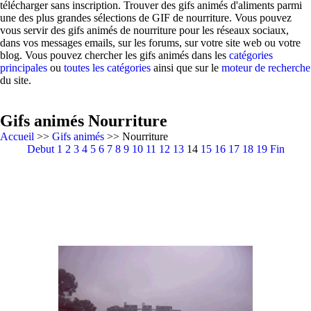
télécharger sans inscription. Trouver des gifs animés d'aliments parmi
une des plus grandes sélections de GIF de nourriture. Vous pouvez
vous servir des gifs animés de nourriture pour les réseaux sociaux,
dans vos messages emails, sur les forums, sur votre site web ou votre
blog. Vous pouvez chercher les gifs animés dans les
catégories
principales
ou
toutes les catégories
ainsi que sur le
moteur de recherche
du site.
Gifs animés Nourriture
Accueil
>>
Gifs animés
>> Nourriture
Debut
1
2
3
4
5
6
7
8
9
10
11
12
13
14
15
16
17
18
19
Fin