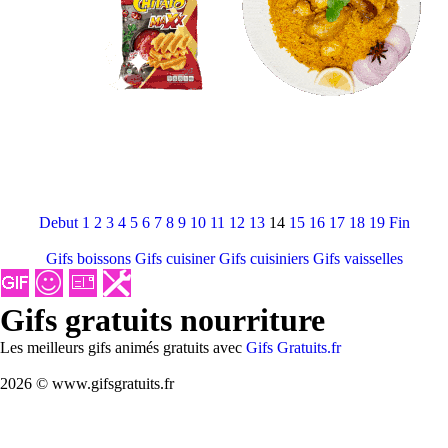
Debut
1
2
3
4
5
6
7
8
9
10
11
12
13
14
15
16
17
18
19
Fin
Gifs boissons
Gifs cuisiner
Gifs cuisiniers
Gifs vaisselles
Gifs gratuits nourriture
Les meilleurs gifs animés gratuits avec
Gifs Gratuits.fr
2026 © www.gifsgratuits.fr