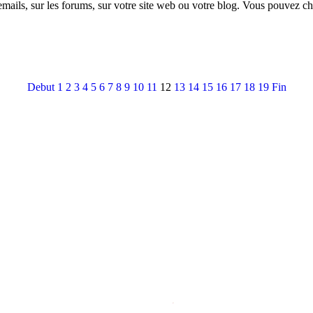
mails, sur les forums, sur votre site web ou votre blog. Vous pouvez ch
Debut
1
2
3
4
5
6
7
8
9
10
11
12
13
14
15
16
17
18
19
Fin