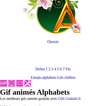
Ouvrir
Debut
1
2
3
4
5
6
7
Fin
Emojis alphabets
Gifs chiffres
Gif animés Alphabets
Les meilleurs gifs animés gratuits avec
Gifs Gratuits.fr