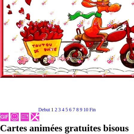
Debut
1
2
3
4
5
6
7
8
9
10
Fin
Cartes animées gratuites bisous