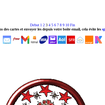
Debut
1
2
3
4
5
6
7
8
9
10
Fin
ns des cartes et envoyer les depuis votre boite email, cela évite les
s