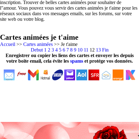
inscription. Trouver de belles cartes animées pour souhaiter de
l"amour. Vous pouvez vous servir des cartes animées je t'aime pour les
réseaux sociaux dans vos messages emails, sur les forums, sur votre
site web ou votre blog.
Cartes animées je t'aime
Accueil
>>
Cartes animées
>> Je t'aime
Debut
1
2
3
4
5
6
7
8
9
10
11
12
13
Fin
Enregistrer ou copier les liens des cartes et envoyer les depuis
votre boite email, cela évite les
spams
et protége vos données.