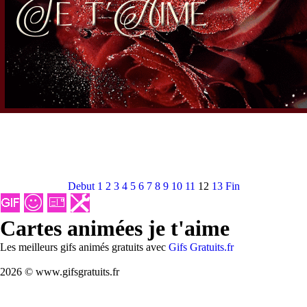
Debut
1
2
3
4
5
6
7
8
9
10
11
12
13
Fin
Cartes animées je t'aime
Les meilleurs gifs animés gratuits avec
Gifs Gratuits.fr
2026 © www.gifsgratuits.fr