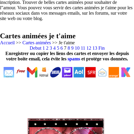
inscription. Trouver de belles cartes animées pour souhaiter de
l"amour. Vous pouvez vous servir des cartes animées je t'aime pour les
réseaux sociaux dans vos messages emails, sur les forums, sur votre
site web ou votre blog.
Cartes animées je t'aime
Accueil
>>
Cartes animées
>> Je t'aime
Debut
1
2
3
4
5
6
7
8
9
10
11
12
13
Fin
Enregistrer ou copier les liens des cartes et envoyer les depuis
votre boite email, cela évite les
spams
et protége vos données.