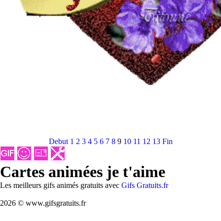
Debut
1
2
3
4
5
6
7
8
9
10
11
12
13
Fin
Cartes animées je t'aime
Les meilleurs gifs animés gratuits avec
Gifs Gratuits.fr
2026 © www.gifsgratuits.fr