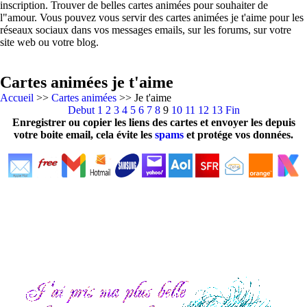
inscription. Trouver de belles cartes animées pour souhaiter de
l"amour. Vous pouvez vous servir des cartes animées je t'aime pour les
réseaux sociaux dans vos messages emails, sur les forums, sur votre
site web ou votre blog.
Cartes animées je t'aime
Accueil
>>
Cartes animées
>> Je t'aime
Debut
1
2
3
4
5
6
7
8
9
10
11
12
13
Fin
Enregistrer ou copier les liens des cartes et envoyer les depuis
votre boite email, cela évite les
spams
et protége vos données.