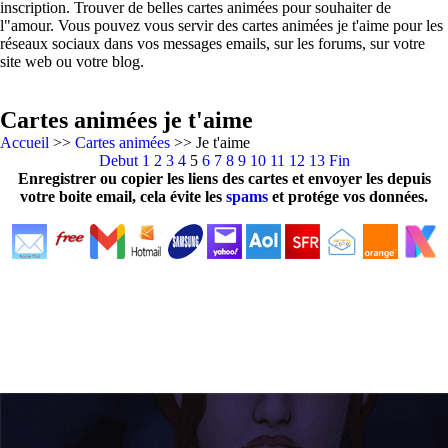
inscription. Trouver de belles cartes animées pour souhaiter de
l"amour. Vous pouvez vous servir des cartes animées je t'aime pour les
réseaux sociaux dans vos messages emails, sur les forums, sur votre
site web ou votre blog.
Cartes animées je t'aime
Accueil
>>
Cartes animées
>> Je t'aime
Debut
1
2
3
4
5
6
7
8
9
10
11
12
13
Fin
Enregistrer ou copier les liens des cartes et envoyer les depuis
votre boite email, cela évite les
spams
et protége vos données.