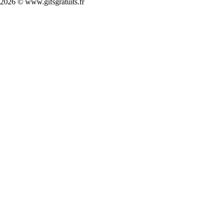
2026 © www.gifsgratuits.fr